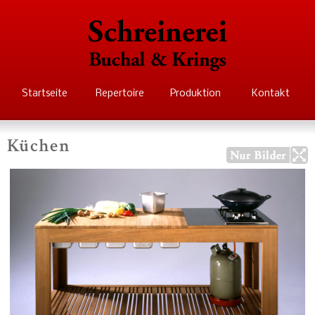
Direkt
zum
Inhalt
Schreinerei Buchal
Startseite
Repertoire
Produktion
Kontakt
Krings
Küchen