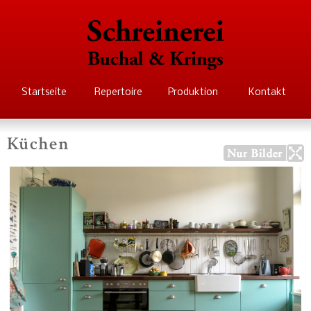
Direkt
zum
Inhalt
Schreinerei Buchal
Startseite
Repertoire
Produktion
Kontakt
Krings
Küchen