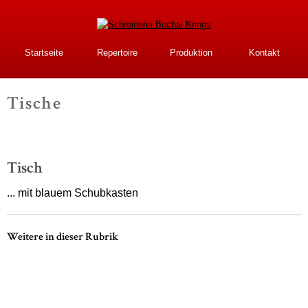
Direkt
zum
Inhalt
Schreinerei Buchal
Startseite
Repertoire
Produktion
Kontakt
Krings
Tische
-
Tisch
... mit blauem Schubkasten
Weitere in dieser Rubrik