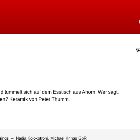
Direkt
zum
Inhalt
rings
We
nd tummelt sich auf dem Esstisch aus Ahorn. Wer sagt,
ren? Keramik von Peter Thumm.
rings – Nadia Kolokotroni, Michael Krings GbR