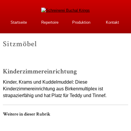
Direkt
zum
Inhalt
Schreinerei Buchal
Startseite
Repertoire
Produktion
Kontakt
Krings
Sitzmöbel
-
Kinderzimmereinrichtung
Kinder, Krams und Kuddelmuddel: Diese
Kinderzimmereinrichtung aus Birkenmultiplex ist
strapazierfähig und hat Platz für Teddy und Tinnef.
Weitere in dieser Rubrik