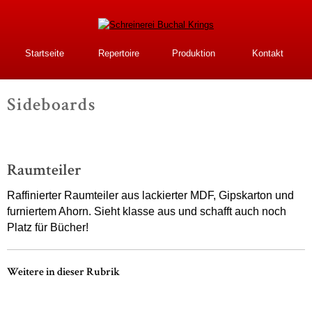
Direkt
zum
Inhalt
Schreinerei Buchal
Startseite
Repertoire
Produktion
Kontakt
Krings
Sideboards
-
Raumteiler
Raffinierter Raumteiler aus lackierter MDF, Gipskarton und
furniertem Ahorn. Sieht klasse aus und schafft auch noch
Platz für Bücher!
Weitere in dieser Rubrik